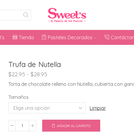
’s
Tienda
Pasteles Decorados
Contácta
Trufa de Nutella
Rango
$
22.95
-
$
28.95
de
Torta de chocolate relleno con Nutella, cubierta con ga
precios:
desde
Tamaños
$22.95
hasta
Limpiar
$28.95
AÑADIR AL CARRITO
Trufa