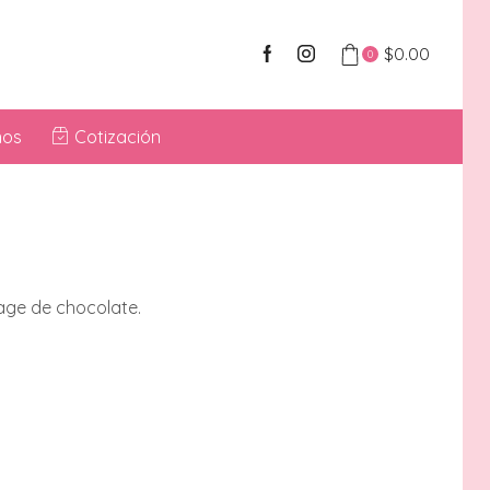
$
0.00
0
nos
Cotización
nage de chocolate.