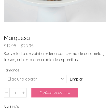
Marquesa
Rango
$
12.95
-
$
28.95
de
Suave torta de vainilla rellena con crema de caramelo y
precios:
fresas, cubierto con cruble de espumillas.
desde
$12.95
Tamaños
hasta
$28.95
Limpiar
AÑADIR AL CARRITO
Marquesa
cantidad
SKU:
N/A