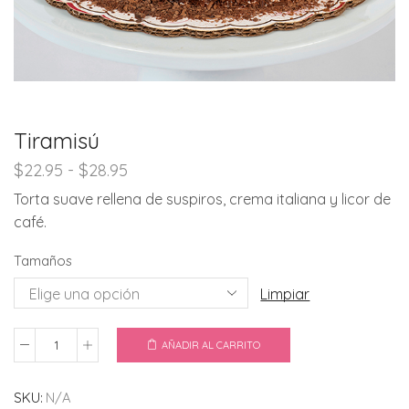
Tiramisú
Rango
$
22.95
-
$
28.95
de
Torta suave rellena de suspiros, crema italiana y licor de
precios:
café.
desde
$22.95
Tamaños
hasta
$28.95
Limpiar
AÑADIR AL CARRITO
Tiramisú
cantidad
SKU:
N/A