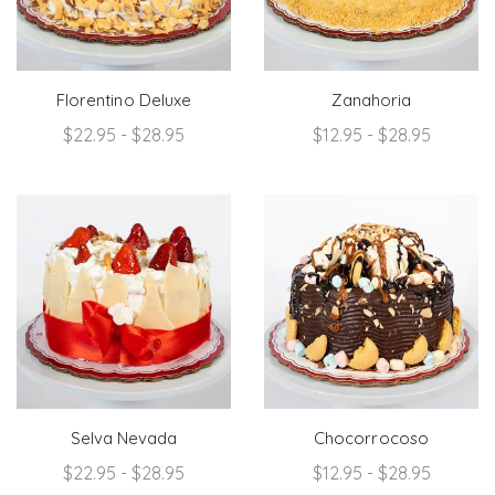
Florentino Deluxe
Zanahoria
Rango
Rango
$
22.95
-
$
28.95
$
12.95
-
$
28.95
de
de
precios:
precios:
desde
desde
$22.95
$12.95
hasta
hasta
$28.95
$28.95
Selva Nevada
Chocorrocoso
Rango
Rango
$
22.95
-
$
28.95
$
12.95
-
$
28.95