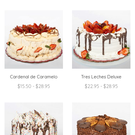
de
de
precios:
precios:
desde
desde
$22.95
$12.95
hasta
hasta
$28.95
$28.95
Cardenal de Caramelo
Tres Leches Deluxe
Rango
Rango
$
15.50
-
$
28.95
$
22.95
-
$
28.95
de
de
precios:
precios:
desde
desde
$15.50
$22.95
hasta
hasta
$28.95
$28.95