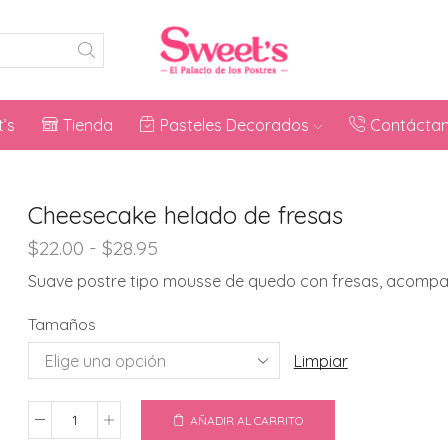
’s
Tienda
Pasteles Decorados
Contácta
Cheesecake helado de fresas
Rango
$
22.00
-
$
28.95
de
Suave postre tipo mousse de quedo con fresas, acompa
precios:
desde
Tamaños
$22.00
hasta
Limpiar
$28.95
AÑADIR AL CARRITO
Cheesecake