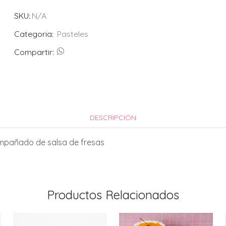
helado
SKU:
N/A
de
fresas
Categoria:
Pasteles
cantidad
Compartir:
DESCRIPCIÓN
mpañado de salsa de fresas
Productos Relacionados