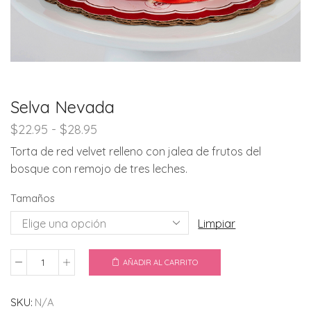
Selva Nevada
Rango
$
22.95
-
$
28.95
de
Torta de red velvet relleno con jalea de frutos del
precios:
bosque con remojo de tres leches.
desde
$22.95
Tamaños
hasta
$28.95
Limpiar
AÑADIR AL CARRITO
Selva
Nevada
SKU:
N/A
cantidad