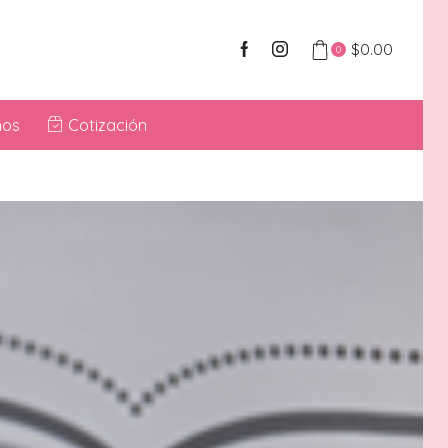
$
0.00
0
nos
Cotización