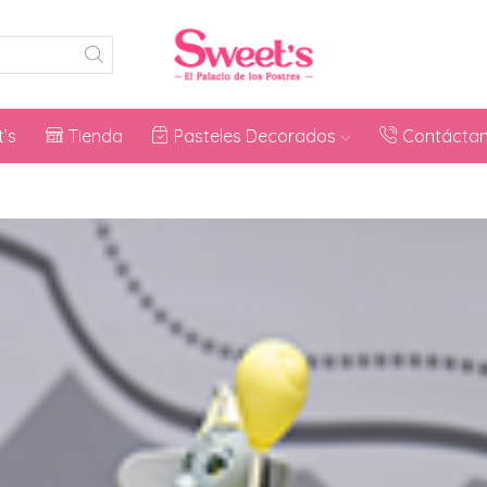
’s
Tienda
Pasteles Decorados
Contácta